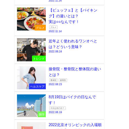
速報
雑学
音楽
おすすめ記事
【サッカー】まだ終わらない
の？カタールＷ杯のアディショ
ナルタイム長くない？
スポーツ
ワールドカップ
カタール
W杯
2022.11.24
【ビュッフェ】と【バイキン
グ】の違いとは？
実は○○なんです！
グルメ
グルメ
2022.11.14
近年よく使われるワンオペと
は？どういう意味？