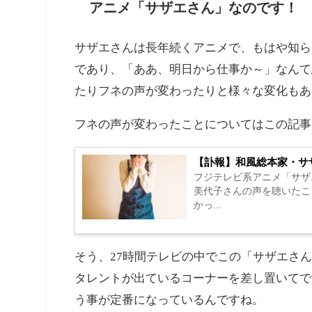
長編番組といえば24時間テレ
レビこんなに低い視聴率で放
やはり視聴率の低下を招いたのは番組の方向
て昨年は番組の方向性を換えたようですが目
通りと言うべきか最低平均視聴率を記録して
てバラエティー・ドラマ・情報・スポーツ・
見事に失敗してしまったわけなのです。まる
うか？というか私はお笑い中心の従来のまま
とすると、どっちつかずの中途半端なものに
とはさすがに疲れますし、たまには箸休めに
もかんでもではおそらくリモコンを手にする
スポンサーリンク