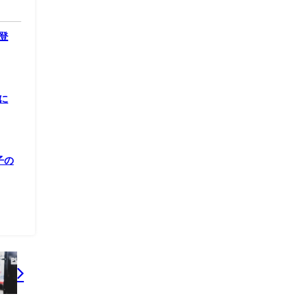
ん
っ
や
い