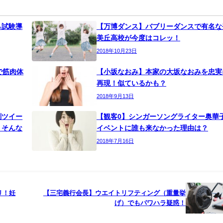
ない人はいないでしょう。日曜日の夕方といえばサザエさ
思わせるほどの定番番組です。最近ででは波平の声が変わ
りましたが人気は衰えません。
をご覧ください⇩
ザエさん元フネ役でお馴染みの麻生美代子さん死去
エさん」やテレビ東京系「和風総本家」でおそらく多くの方がその麻生
とがあるのではないでしょうか？個人的には最近サザエさんを見ていな
2018.9.3
」が15.4％と一番視聴率が良かったのです。他の人気芸人
すよ！すごいですよね。日曜日の夕方は「サザエさん」と