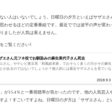
ビ・27時間テレビが代名詞！27時間テ
送する意味はあるのだろうか...
性の転換にあったようです。2016年に最低視聴率を記録し
新しさがあり少しは良くなったようですが今年はやはり予
しまったのです。お笑いがメインだったものをテーマを設
アニメの総合的なエンターテイメントを目指したようです
で24時間テレビと同じようにしようとでも思ったのでしょ
で良かったように思いますが。色々なものを欲張ってやろ
なってしまいがちです。確かにお笑いを27時間見続けるこ
少しばかり真面目なものもあって良いかもしれませんが何
人が多くなってしまうのではないでしょうか。