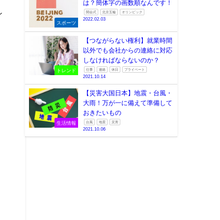
2022.08.24
トレンド
接骨院・整骨院と整体院の違い
とは？
整体院
接骨院
2022.08.23
ヘルスケア
8月19日はバイクの日なんで
す！
今日は何の日？
2022.08.19
雑学
2022北京オリンピックの入場順
は？簡体字の画数順なんです！
レ
開会式
北京五輪
オリンピック
2022.02.03
スポーツ
【つながらない権利】就業時間
以外でも会社からの連絡に対応
しなければならないのか？
トレンド
仕事
連絡
休日
プライベート
2021.10.14