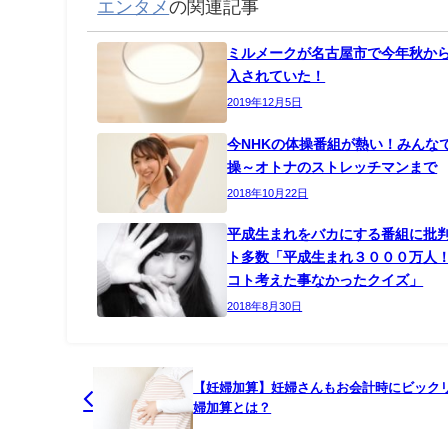
サザエさんは長年続くアニメで、もはや知ら
であり、「ああ、明日から仕事か～」なんて
たりフネの声が変わったりと様々な変化もあ
フネの声が変わったことについてはこの記事
【訃報】和風総本家・サ
フジテレビ系アニメ「サザ
美代子さんの声を聴いたこ
かっ...
そう、27時間テレビの中でこの「サザエさん
タレントが出ているコーナーを差し置いてで
う事が定番になっているんですね。
さいごに