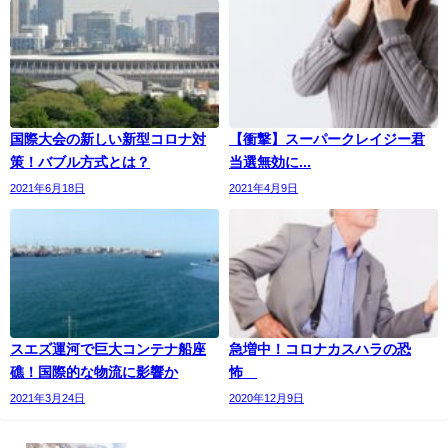
国際大会の新しい新型コロナ対
【衝撃】スーパークレイジー君
策！バブル方式とは？
当選無効に...
2021年6月18日
2021年4月9日
スエズ運河で巨大コンテナ船座
急増中！コロナカスハラの恐
礁！国際的な物流に影響か
怖
2021年3月24日
2020年12月9日