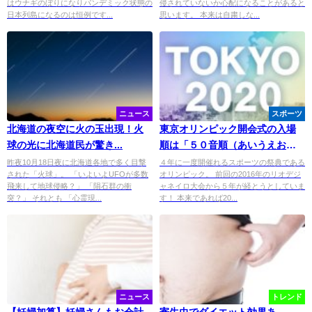
はウナギのぼりになりパンデミック状態の
侵されていないか心配になることがあると
日本列島になるのは恒例です...
思います。 本来は自粛しな...
ニュース
スポーツ
北海道の夜空に火の玉出現！火
東京オリンピック開会式の入場
球の光に北海道民が驚き...
順は「５０音順（あいうえお
順）」です！
昨夜10月18日夜に北海道各地で多く目撃
４年に一度開催れるスポーツの祭典である
された「火球」。 「いよいよUFOが多数
オリンピック。 前回の2016年のリオデジ
飛来して地球侵略？」 「隕石群の衝
ャネイロ大会から５年が経とうとしていま
突？」 それとも 「心霊現...
す！ 本来であれば20...
ニュース
トレンド