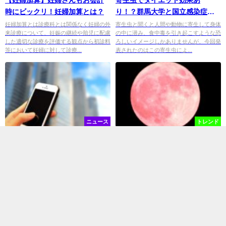
【妊婦加算】妊婦さんもお会計
寄生虫でダイエット効果あ
時にビックリ！妊婦加算とは？
り！？群馬大学と国立感染症研
究所の共同研究で解明！
妊婦加算とは診療科とは関係なく妊婦の外
寄生虫と聞くと人間や動物に寄生して身体
来診療について、妊娠の継続や胎児に配慮
の中に潜み、食中毒を引き起こすような恐
した適切な診療を評価する観点から初診料
ろしいイメージしかありませんが、今回発
等において妊婦に対して診療...
表されたのはこの寄生虫によ...
ニュース
トレンド
大阪府全域で無料WiFi「０００
一生に一回しか見られない！？
００JAPAN」を使えます！
スーパーブルーブラッドムーン
を見よう
災害時に無料で使えう事ができるWiFiであ
満月というのは普段何気なく見ていると思
る「０００００JAPAN」というのをご存
いますが、本日１月３１日夜は一世紀に一
知ですか？ これは災害時などに「無線
度といわれる「スーパーブルーブラッドム
LANビジネス推進連絡...
ーン」が観察できる何ともス...
エンタメ