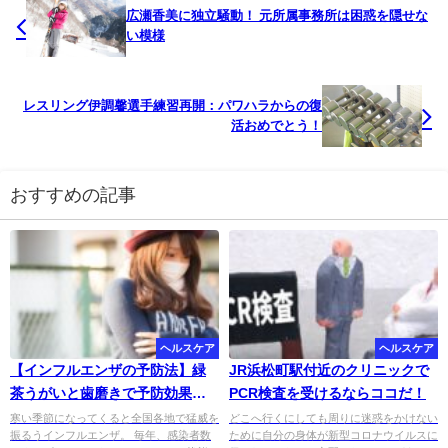
広瀬香美に独立騒動！ 元所属事務所は困惑を隠せな
い模様
レスリング伊調馨選手練習再開：パワハラからの復
活おめでとう！
おすすめの記事
ヘルスケア
ヘルスケア
【インフルエンザの予防法】緑
JR浜松町駅付近のクリニックで
茶うがいと歯磨きで予防効果を
PCR検査を受けるならココだ！
高めよう！
寒い季節になってくると全国各地で猛威を
どこへ行くにしても周りに迷惑をかけない
振るうインフルエンザ。 毎年、感染者数
ために自分の身体が新型コロナウイルスに