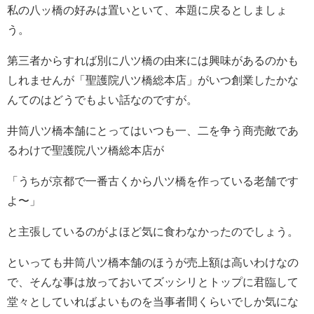
私の八ッ橋の好みは置いといて、本題に戻るとしましょ
う。
第三者からすれば別に八ツ橋の由来には興味があるのかも
しれませんが「聖護院八ツ橋総本店」がいつ創業したかな
んてのはどうでもよい話なのですが。
井筒八ツ橋本舗にとってはいつも一、二を争う商売敵であ
るわけで聖護院八ツ橋総本店が
「うちが京都で一番古くから八ツ橋を作っている老舗です
よ〜」
と主張しているのがよほど気に食わなかったのでしょう。
といっても井筒八ツ橋本舗のほうが売上額は高いわけなの
で、そんな事は放っておいてズッシリとトップに君臨して
堂々としていればよいものを当事者間くらいでしか気にな