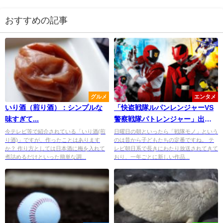
おすすめの記事
グルメ
エンタメ
いり酒（煎り酒）：シンプルな
「快盗戦隊ルパンレンジャーVS
味すぎて...
警察戦隊パトレンジャー」出演
者発表！注目はパトレン３号奥
今テレビ等で紹介されている「いり酒(煎
日曜日の朝といったら「戦隊モノ」という
り酒)」ですが、作ったことはあります
のは昔から子どもたちの定番ですね。 テ
山かずさ
か？ 作り方としては日本酒に梅を入れて
レビ朝日系で長きにわたり放送されてきて
煮詰めるだけといった簡単な調...
おり、一年ごとに新しい作品...