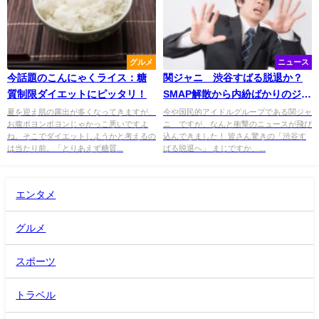
グルメ
ニュース
今話題のこんにゃくライス：糖
関ジャニ∞渋谷すばる脱退か？
質制限ダイエットにピッタリ！
SMAP解散から内紛ばかりのジャ
ニーズは大丈夫？
夏を迎え肌の露出が多くなってきますが、
今や国民的アイドルグループである関ジャ
お腹ポヨンポヨンじゃかっこ悪いですよ
ニ∞ですが、なんと衝撃のニュースが飛び
ね。そこでダイエットしようかと考えるの
込んできました！ 皆さん驚きの「渋谷す
は当たり前。「とりあえず糖質...
ばる脱退へ」 まじですか、...
エンタメ
グルメ
スポーツ
トラベル