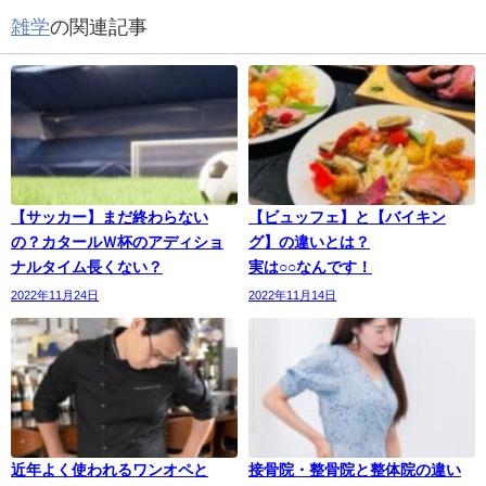
雑学
の関連記事
【サッカー】まだ終わらない
【ビュッフェ】と【バイキン
の？カタールＷ杯のアディショ
グ】の違いとは？
ナルタイム長くない？
実は○○なんです！
2022年11月24日
2022年11月14日
近年よく使われるワンオペと
接骨院・整骨院と整体院の違い