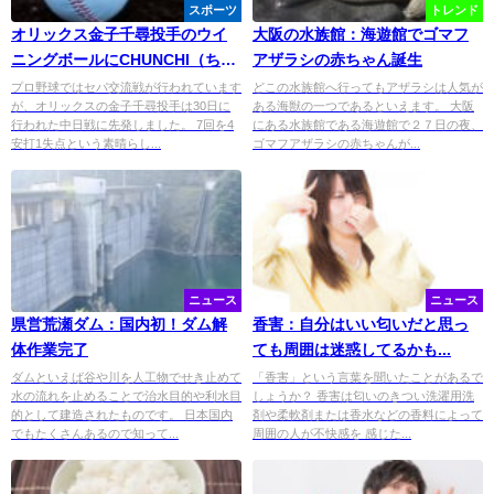
スポーツ
トレンド
オリックス金子千尋投手のウイ
大阪の水族館：海遊館でゴマフ
ニングボールにCHUNCHI（ちゅ
アザラシの赤ちゃん誕生
んち）？
プロ野球ではセパ交流戦が行われています
どこの水族館へ行ってもアザラシは人気が
が、オリックスの金子千尋投手は30日に
ある海獣の一つであるといえます。 大阪
行われた中日戦に先発しました。 7回を4
にある水族館である海遊館で２７日の夜、
安打1失点という素晴らし...
ゴマフアザラシの赤ちゃんが...
ニュース
ニュース
県営荒瀬ダム：国内初！ダム解
香害：自分はいい匂いだと思っ
体作業完了
ても周囲は迷惑してるかも...
ダムといえば谷や川を人工物でせき止めて
「香害」という言葉を聞いたことがあるで
水の流れを止めることで治水目的や利水目
しょうか？ 香害は匂いのきつい洗濯用洗
的として建造されたものです。 日本国内
剤や柔軟剤または香水などの香料によって
でもたくさんあるので知って...
周囲の人が不快感を 感じた...