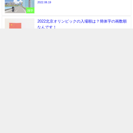
2022.08.19
雑学
2022北京オリンピックの入場順は？簡体字の画数順
なんです！
開会式
オリンピック
北京五輪
2022.02.03
スポーツ
【つながらない権利】就業時間以外でも会社からの
連絡に対応しなければならないのか？
仕事
残業
連絡
休日
2021.10.14
トレンド
【災害大国日本】地震・台風・大雨！万が一に備え
て準備しておきたいもの
台風
地震
災害
2021.10.06
生活情報