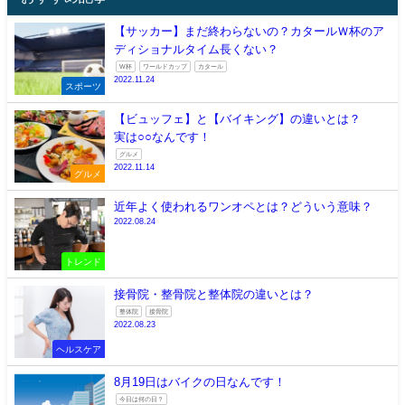
【サッカー】まだ終わらないの？カタールＷ杯のア
ディショナルタイム長くない？
W杯
ワールドカップ
カタール
2022.11.24
スポーツ
【ビュッフェ】と【バイキング】の違いとは？
実は○○なんです！
グルメ
2022.11.14
グルメ
近年よく使われるワンオペとは？どういう意味？
2022.08.24
トレンド
接骨院・整骨院と整体院の違いとは？
整体院
接骨院
2022.08.23
ヘルスケア
8月19日はバイクの日なんです！
今日は何の日？