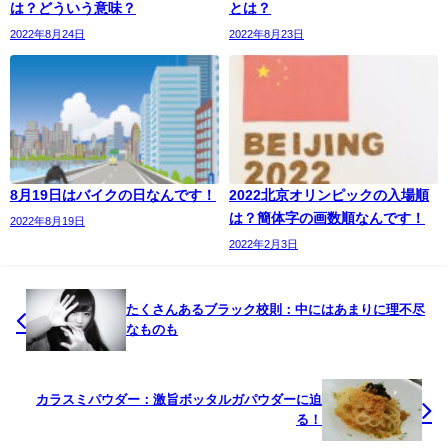
は？どういう意味？
とは？
2022年8月24日
2022年8月23日
8月19日はバイクの日なんです！
2022北京オリンピックの入場順
は？簡体字の画数順なんです！
2022年8月19日
2022年2月3日
たくさんあるブラック校則：中にはあまりに理不尽
なものも
カラスミパウダー：激旨ボッタルガパウダーに迫
る！