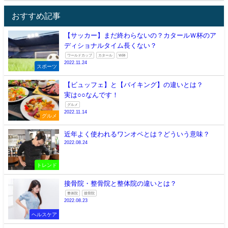
おすすめ記事
【サッカー】まだ終わらないの？カタールＷ杯のア
ディショナルタイム長くない？
ワールドカップ
カタール
W杯
2022.11.24
スポーツ
【ビュッフェ】と【バイキング】の違いとは？
実は○○なんです！
グルメ
2022.11.14
グルメ
近年よく使われるワンオペとは？どういう意味？
2022.08.24
トレンド
接骨院・整骨院と整体院の違いとは？
整体院
接骨院
2022.08.23
ヘルスケア