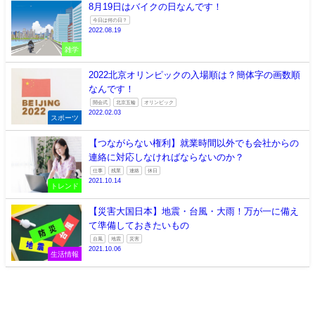
8月19日はバイクの日なんです！
今日は何の日？
2022.08.19
雑学
2022北京オリンピックの入場順は？簡体字の画数順
なんです！
開会式
北京五輪
オリンピック
2022.02.03
スポーツ
【つながらない権利】就業時間以外でも会社からの
連絡に対応しなければならないのか？
仕事
残業
連絡
休日
2021.10.14
トレンド
【災害大国日本】地震・台風・大雨！万が一に備え
て準備しておきたいもの
台風
地震
災害
2021.10.06
生活情報