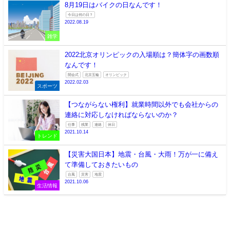
8月19日はバイクの日なんです！
今日は何の日？
2022.08.19
雑学
2022北京オリンピックの入場順は？簡体字の画数順
なんです！
開会式
北京五輪
オリンピック
2022.02.03
スポーツ
【つながらない権利】就業時間以外でも会社からの
連絡に対応しなければならないのか？
仕事
残業
連絡
休日
2021.10.14
トレンド
【災害大国日本】地震・台風・大雨！万が一に備え
て準備しておきたいもの
台風
災害
地震
2021.10.06
生活情報