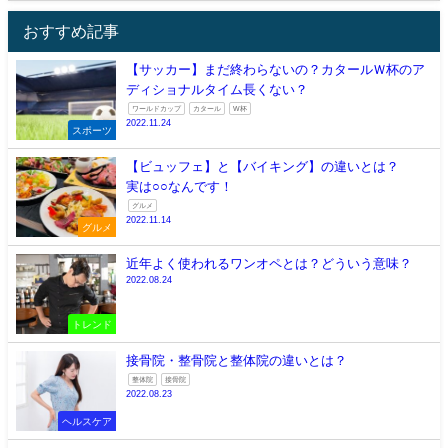
おすすめ記事
【サッカー】まだ終わらないの？カタールＷ杯のア
ディショナルタイム長くない？
ワールドカップ
カタール
W杯
2022.11.24
スポーツ
【ビュッフェ】と【バイキング】の違いとは？
実は○○なんです！
グルメ
2022.11.14
グルメ
近年よく使われるワンオペとは？どういう意味？
2022.08.24
トレンド
接骨院・整骨院と整体院の違いとは？
整体院
接骨院
2022.08.23
ヘルスケア